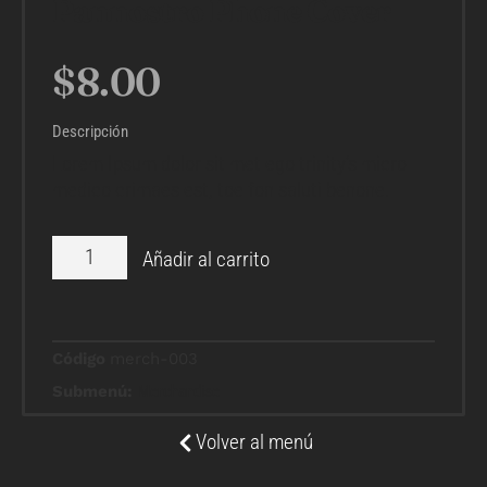
Pannostro Phone Cover
$
8.00
Descripción
Lorem Ipsum dolor sit met ego trinity’s micro
medico crimaes est, toe fon saluti benone.
Añadir al carrito
Código
merch-003
Submenú:
Merchandise
Volver al menú