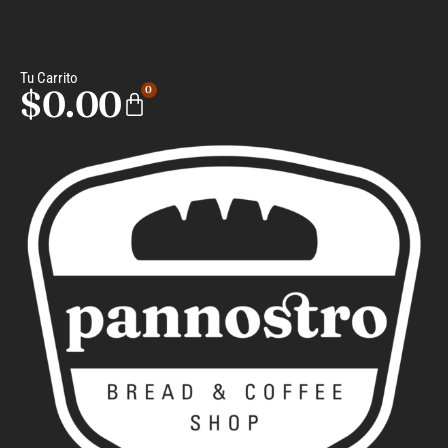
Tu Carrito
$
0.00
0