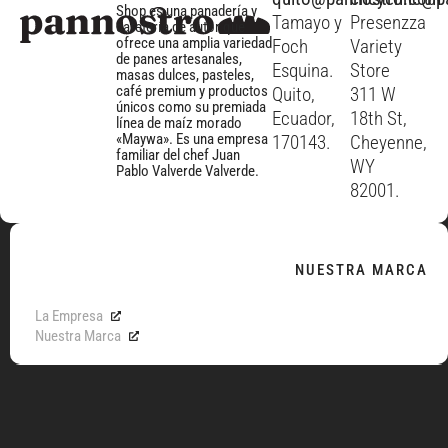
Shop es una panadería y
Tamayo y
Presenzza
cafetería de autor que
ofrece una amplia variedad
Foch
Variety
de panes artesanales,
Esquina.
Store
masas dulces, pasteles,
café premium y productos
Quito,
311 W
únicos como su premiada
Ecuador,
18th St,
línea de maíz morado
«Maywa». Es una empresa
170143.
Cheyenne,
familiar del chef Juan
WY
Pablo Valverde Valverde.
82001.
NUESTRA MARCA
La Empresa
Nuestra Marca
MENÚ