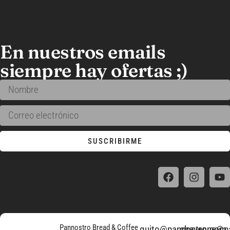
En nuestros emails
siempre hay ofertas ;)
SUSCRIBIRME
Pannostro Bread & Coffee
quito@pannostro.com
cheyenne@p