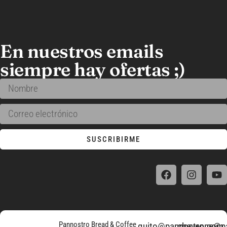
En nuestros emails
siempre hay ofertas ;)
SUSCRIBIRME
Pannostro Bread & Coffee
quito@pannostro.com
cheyenne@p