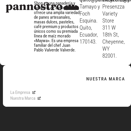
Shop es una panadería y
Tamayo y
Presenzza
cafetería de autor que
ofrece una amplia variedad
Foch
Variety
de panes artesanales,
Esquina.
Store
masas dulces, pasteles,
café premium y productos
Quito,
311 W
únicos como su premiada
Ecuador,
18th St,
línea de maíz morado
«Maywa». Es una empresa
170143.
Cheyenne,
familiar del chef Juan
WY
Pablo Valverde Valverde.
82001.
NUESTRA MARCA
La Empresa
Nuestra Marca
MENÚ