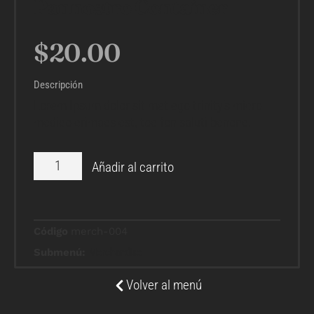
Pannostro Container
$
20.00
Descripción
Lorem Ipsum dolor sit met ego trinity’s micro
medico crimaes est, toe fon saluti benone.
Añadir al carrito
Código
merch-004
Submenú:
Merchandise
Volver al menú