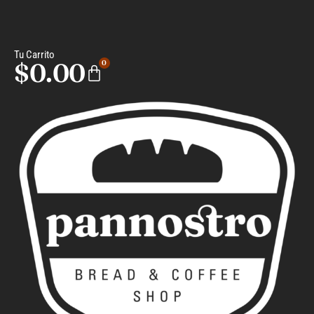
Tu Carrito
$
0.00
0