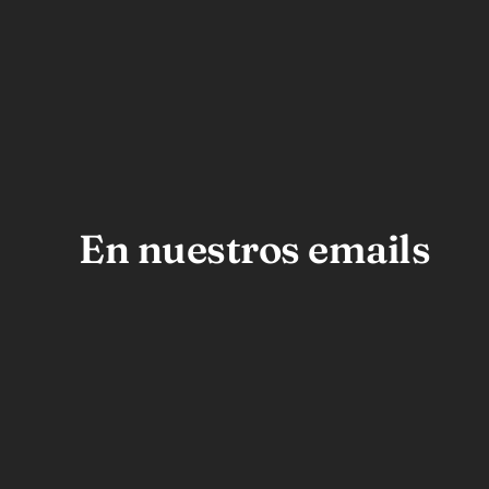
En nuestros emails
siempre hay ofertas ;)
Pannostro Bread & Coffee Shop es una
qu
panadería y cafetería de autor que
Ta
ofrece una amplia variedad de panes
artesanales, masas dulces, pasteles,
Esq
café premium y productos únicos
Qui
como su premiada línea de maíz