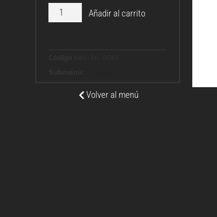
Añadir al carrito
Código
beb-fri-0001
Submenú:
Bebidas-Frias
Volver al menú