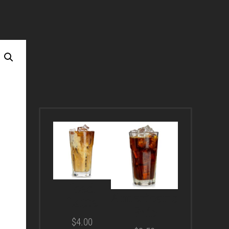
Iced
Americano
Latte
Frío
$
4.00