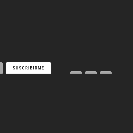
SUSCRIBIRME
MENÚ
LA TIENDA
Pan
Ecommerce
Bebida Frias
Los Espacios