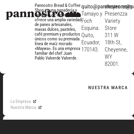
Pannostro Bread & Coffee
quito@pannostro.com
cheyenne@p
Shop es una panadería y
Tamayo y
Presenzza
cafetería de autor que
ofrece una amplia variedad
Foch
Variety
de panes artesanales,
Esquina.
Store
masas dulces, pasteles,
café premium y productos
Quito,
311 W
únicos como su premiada
Ecuador,
18th St,
línea de maíz morado
«Maywa». Es una empresa
170143.
Cheyenne,
familiar del chef Juan
WY
Pablo Valverde Valverde.
82001.
NUESTRA MARCA
La Empresa
Nuestra Marca
MENÚ