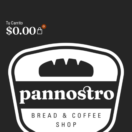
Tu Carrito
$
0.00
0