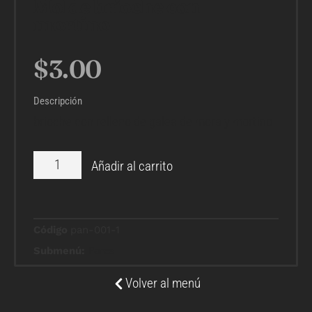
Molde brioche con
mortino
$
3.00
Descripción
brioche con relleno de galea de mora y mortino
Añadir al carrito
Código
pan-001-1
Submenú:
Panes
Volver al menú