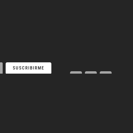
SUSCRIBIRME
MENÚ
LA TIENDA
Pan
Ecommerce
Bebida Frias
Los Espacios