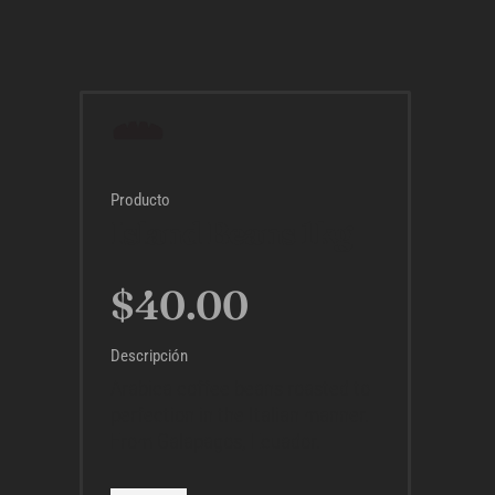
Producto
Island Beans 1kg
$
40.00
Descripción
Arabica coffee beans roasted to
perfection in the Italian manner.
From Galapagos, Ecuador.