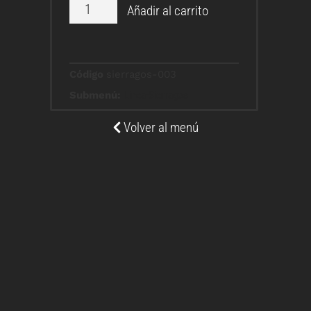
Añadir al carrito
Código
sierragos-003
Submenú:
Linea-Sierragos
Volver al menú