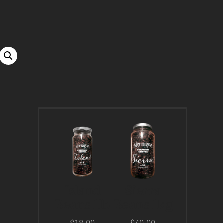
Island
Sierra
Beans 1lb
Beans 1kg