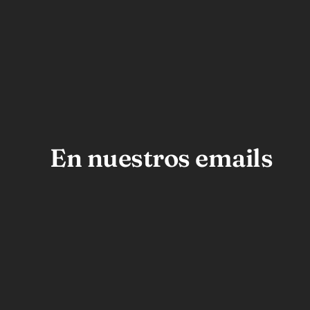
En nuestros emails
siempre hay ofertas ;)
Pannostro Bread & Coffee Shop es una
qu
panadería y cafetería de autor que
Ta
ofrece una amplia variedad de panes
artesanales, masas dulces, pasteles,
Esq
café premium y productos únicos
Qui
como su premiada línea de maíz