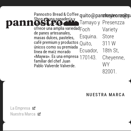
Pannostro Bread & Coffee
quito@pannostro.com
cheyenne@p
Shop es una panadería y
Tamayo y
Presenzza
cafetería de autor que
ofrece una amplia variedad
Foch
Variety
de panes artesanales,
Esquina.
Store
masas dulces, pasteles,
café premium y productos
Quito,
311 W
únicos como su premiada
Ecuador,
18th St,
línea de maíz morado
«Maywa». Es una empresa
170143.
Cheyenne,
familiar del chef Juan
WY
Pablo Valverde Valverde.
82001.
NUESTRA MARCA
La Empresa
Nuestra Marca