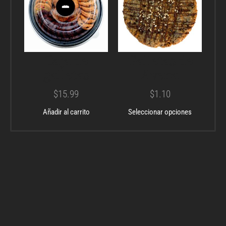
Caja de
Galletas de
galletas
Avena
$
15.99
$
1.10
Añadir al carrito
Seleccionar opciones