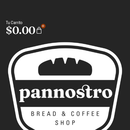
Tu Carrito
$
0.00
0