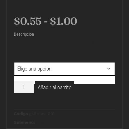
Galletas de Mantequilla
$
0.55
-
$
1.00
Descripción
Galletas dulces a base de Harina de trigo,
mantequilla, azucar, sabores a elegir.
Añadir al carrito
Código
galletas-001
Submenú:
Galleteria